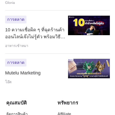
ซกำลังกลายเป็นโอกาสเติบโต
Gloria
ใหม่ของอีคอมเมิร์ซไทย
การตลาด
10 ความเชื่อผิด ๆ ที่ฉุดร้านค้า
ออนไลน์เจ๊งไม่รู้ตัว พร้อมวิธีแก้
ปี 2026
อาหารเช้าหมา
การตลาด
Mutelu Marketing
โอ๊ต
คุณสมบัติ
ทรัพยากร
จัดการสินค้า
Affiliate