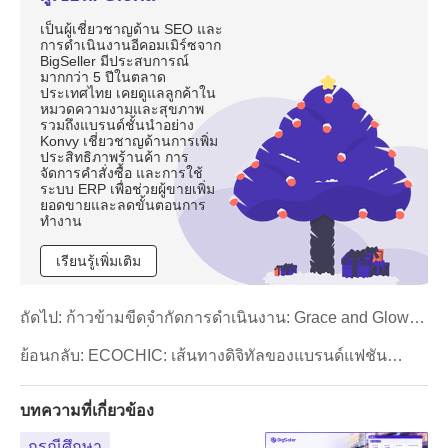
เป็นผู้เชี่ยวชาญด้าน SEO และ
การดำเนินงานอีคอมเมิร์ซจาก
BigSeller มีประสบการณ์
มากกว่า 5 ปีในตลาด
ประเทศไทย เคยดูแลลูกค้าใน
หมวดความงามและสุขภาพ
รวมถึงแบรนด์ชั้นนำอย่าง
Konvy เชี่ยวชาญด้านการเพิ่ม
ประสิทธิภาพร้านค้า การ
จัดการคำสั่งซื้อ และการใช้
ระบบ ERP เพื่อช่วยผู้ขายเพิ่ม
ยอดขายและลดขั้นตอนการ
ทำงาน
เรียนรู้เพิ่มเติม
ถัดไป:
ก้าวข้ามขีดจำกัดการดำเนินงาน: Grace and Glow
จับมือ BigSeller เพิ่มความสามารถในการจัดการออเดอร์
รายวันเป็น 10,000 ออเดอร์
ย้อนกลับ:
ECOCHIC: เส้นทางดิจิทัลของแบรนด์แฟชั่น
TikTok Shop อันดับต้นๆ
บทความที่เกี่ยวข้อง
กรณีศึกษา