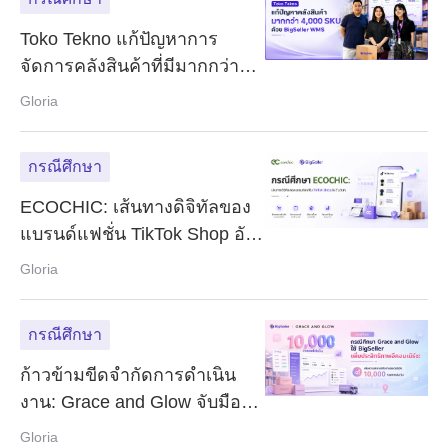
Toko Tekno แก้ปัญหาการ
จัดการคลังสินค้าที่มีมากกว่า
4,000 SKU ได้อย่างไร:
Gloria
BigSeller WMS Automation
ช่วยลดความผิดพลาดจากการ
กรณีศึกษา
ทำงานด้วยคน
ECOCHIC: เส้นทางดิจิทัลของ
แบรนด์แฟชั่น TikTok Shop อัน
ดับต้นๆ
Gloria
กรณีศึกษา
ก้าวข้ามขีดจำกัดการดำเนิน
งาน: Grace and Glow จับมือ
BigSeller เพิ่มความสามารถใน
Gloria