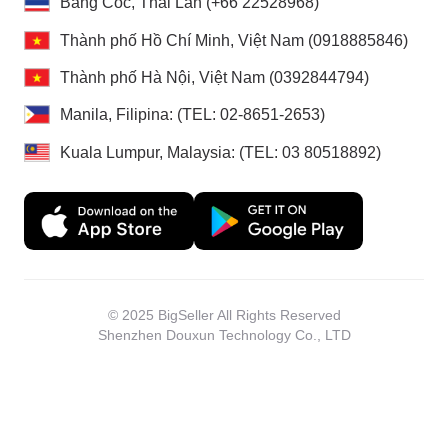
Băng Cốc, Thái Lan (+66 22528968)
Thành phố Hồ Chí Minh, Việt Nam (0918885846)
Thành phố Hà Nội, Việt Nam (0392844794)
Manila, Filipina: (TEL: 02-8651-2653)
Kuala Lumpur, Malaysia: (TEL: 03 80518892)
© 2025 BigSeller All Rights Reserved
Shenzhen Douxun Technology Co., LTD