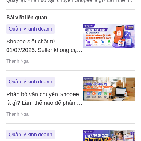
Quay lại:
Phân bổ vận chuyển Shopee là gì? Làm thế nào
để phân bổ vận chuyển Shopee?
Bài viết liên quan
Quản lý kinh doanh
Shopee siết chặt từ
01/07/2026: Seller không cập
nhật có thể bị hạn chế bán!
Thanh Nga
Quản lý kinh doanh
Phân bổ vận chuyển Shopee
là gì? Làm thế nào để phân bổ
vận chuyển Shopee?
Thanh Nga
Quản lý kinh doanh