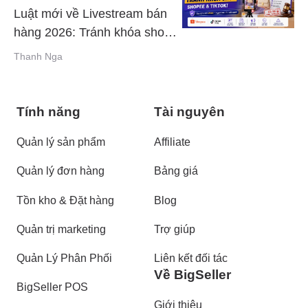
Luật mới về Livestream bán
hàng 2026: Tránh khóa shop
Shopee & TikTok
Thanh Nga
Tính năng
Tài nguyên
Quản lý sản phẩm
Affiliate
Quản lý đơn hàng
Bảng giá
Tồn kho & Đặt hàng
Blog
Quản trị marketing
Trợ giúp
Quản Lý Phân Phối
Liên kết đối tác
Về BigSeller
BigSeller POS
Giới thiệu