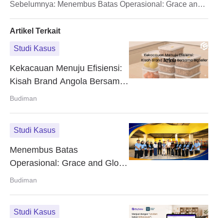
Backend Bersama BigSeller
Sebelumnya:
Menembus Batas Operasional: Grace and
Glow Lipat Gandakan Kapasitas Proses Pesanan hingga
10.000 Per Hari Bersama BigSeller
Artikel Terkait
Studi Kasus
Kekacauan Menuju Efisiensi:
Kisah Brand Angola Bersama
BigSeller
Budiman
Studi Kasus
Menembus Batas
Operasional: Grace and Glow
Lipat Gandakan Kapasitas
Budiman
Proses Pesanan hingga
10.000 Per Hari Bersama
Studi Kasus
BigSeller