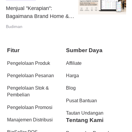
Menjual "Kerapian":
Bagaimana Brand Home &
Living Menghadirkan
Budiman
Keteraturan di Sistem
Backend Bersama BigSeller
Fitur
Sumber Daya
Pengelolaan Produk
Affiliate
Pengelolaan Pesanan
Harga
Pengelolaan Stok &
Blog
Pembelian
Pusat Bantuan
Pengelolaan Promosi
Tautan Undangan
Tentang Kami
Manajemen Distribusi