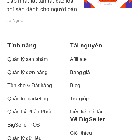
Cập nhật tất tần tật các loại
phí sàn dành cho người bán
thuộc Shopee Mall
Lê Ngọc
Tính năng
Tài nguyên
Quản lý sản phẩm
Affiliate
Quản lý đơn hàng
Bảng giá
Tồn kho & Đặt hàng
Blog
Quản trị marketing
Trợ giúp
Quản Lý Phân Phối
Liên kết đối tác
Về BigSeller
BigSeller POS
Giới thiệu
Quản lý dữ liệu