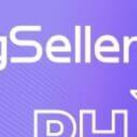
Siêu tốc 4 Giờ là gì? Cách tính
tỷ lệ giao hàng trễ kênh Siêu
Tốc