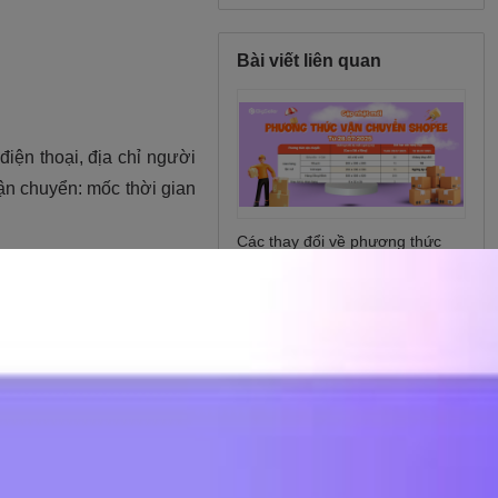
Bài viết liên quan
Các thay đổi về phương thức
vận chuyển Shopee từ
28/7/2025
Tra cứu đơn hàng SPX chi tiết
siêu đơn giản