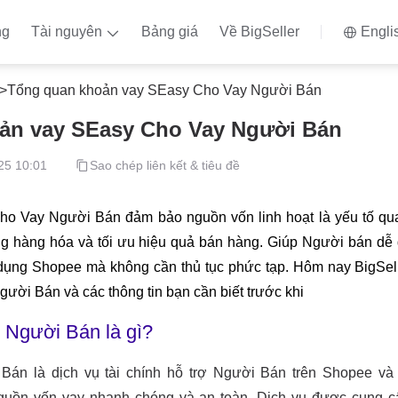
ng
Tài nguyên
Bảng giá
Về BigSeller
Engli
>
Tổng quan khoản vay SEasy Cho Vay Người Bán
ản vay SEasy Cho Vay Người Bán
25 10:01
Sao chép liên kết & tiêu đề