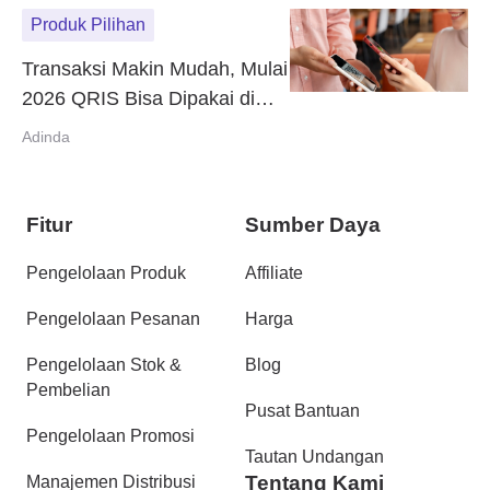
Produk Pilihan
Transaksi Makin Mudah, Mulai
2026 QRIS Bisa Dipakai di
China dan Korea Selatan
Adinda
Fitur
Sumber Daya
Pengelolaan Produk
Affiliate
Pengelolaan Pesanan
Harga
Pengelolaan Stok &
Blog
Pembelian
Pusat Bantuan
Pengelolaan Promosi
Tautan Undangan
Tentang Kami
Manajemen Distribusi