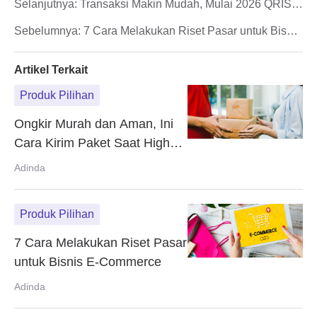
Selanjutnya:
Transaksi Makin Mudah, Mulai 2026 QRIS
Bisa Dipakai di China dan Korea Selatan
Sebelumnya:
7 Cara Melakukan Riset Pasar untuk Bisnis
E-Commerce
Artikel Terkait
Produk Pilihan
Ongkir Murah dan Aman, Ini
Cara Kirim Paket Saat High
Season
Adinda
Produk Pilihan
7 Cara Melakukan Riset Pasar
untuk Bisnis E-Commerce
Adinda