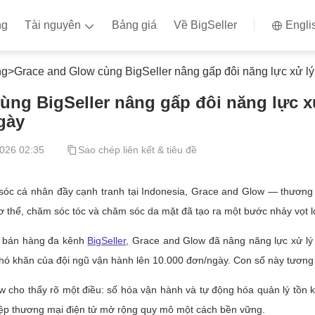
ng
Tài nguyên
Bảng giá
Về BigSeller
Engli
ng
>
Grace and Glow cùng BigSeller nâng gấp đôi năng lực xử lý đơn l
ùng BigSeller nâng gấp đôi năng lực x
gày
026 02:35
Sao chép liên kết & tiêu đề