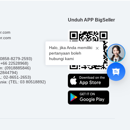
Unduh APP BigSeller
er.com
er.com
Halo, jika Anda memiliki
pertanyaan boleh
 (0858-8279-2593)
hubungi kami
 (+66 22528968)
am: (0918885846)
92844794)
EL: 02-8651-2653)
ysia: (TEL: 03 80518892)