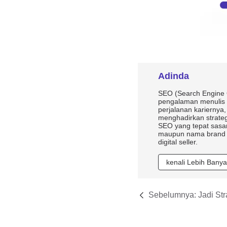
Adinda
SEO (Search Engine O
pengalaman menulis l
perjalanan kariernya
menghadirkan strate
SEO yang tepat sasa
maupun nama brand ya
digital seller.
kenali Lebih Bany
Sebelumnya:
Jadi Stra
Remarketing?