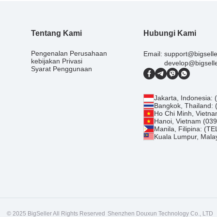
Tentang Kami
Hubungi Kami
Pengenalan Perusahaan
Email:
support@bigsell
kebijakan Privasi
develop@bigsell
Syarat Penggunaan
Jakarta, Indonesia:
Bangkok, Thailand:
Ho Chi Minh, Vietn
Hanoi, Vietnam (03
Manila, Filipina: (T
Kuala Lumpur, Mala
© 2025 BigSeller All Rights Reserved
Shenzhen Douxun Technology Co., LTD